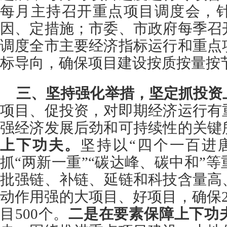
每月主持召开重点项目调度会，
因、定措施；市委、市政府每季召
调度全市主要经济指标运行和重点
标导向，确保项目建设按质按量按
三、坚持强化举措，坚定抓投资
项目、促投资，对即期经济运行有
强经济发展后劲和可持续性的关键
上下功夫。
坚持以“四个一百
进
抓“两新一重”“
碳
达峰、
碳
中和”等
批
强链
、补
链
、
延
链
和科技含量高
动作用强的大项目、好项目，确保2
目500个。
二是在要素保障上下功