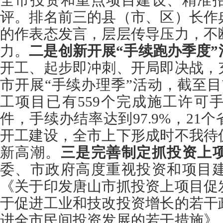
全市投资和重点项目建设、精准
评。排名前三的县（市、区）
长
作
的作表态发言，层层传导压力，不
力。
二是创新开展“手续
跑办
季度”
开工、起步即冲刺、开局即决战，
市开展“手续办理
季
”活动，截至目
工项目已有559个完成施工许可
件，手续办结率达到97.9%，21
开工建设，全市上下形成时不我待
新高潮。
三是完善制定抓投资上
委、市政府高度重视投资和项目
《关于印发唐山市抓投资上项目促
于促进工业和技改投资增长的若干
进全市民间投资发展的若干措施》