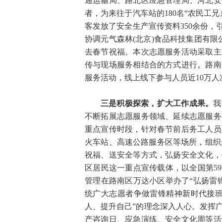
通运输局、路北区应急管理局、河北安
者，为来往于汽车站的180名“农民工
客发放了安全生产宣传资料350余份，
协调元气森林(北京)食品科技集团有
去春节祝福。本次志愿服务活动采取主
传与现场服务相结合的方式进行。路南
服务活动，线上线下参与人员近10万人
三是积极探索，扩大工作成果。
我
不断拓展志愿服务领域、延续志愿服务
重点宣传时段，针对春节前后务工人员
火车站、高速公路服务区等场所，组织
祝福、送安全等方式，弘扬安全文化，
区居民这一重点宣传载体，以全国第59
管理在路南区万达小区举办了“弘扬雷
统广大志愿者争做雷锋精神新时代接班
人、提升自己”的理念深入人心。发挥
产咨询日、应急演练、安全文化周等活