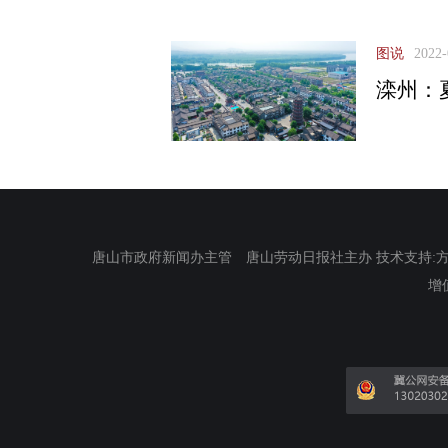
图说
2022-
滦州：
唐山市政府新闻办主管 唐山劳动日报社主办 技术支持:方正电
增