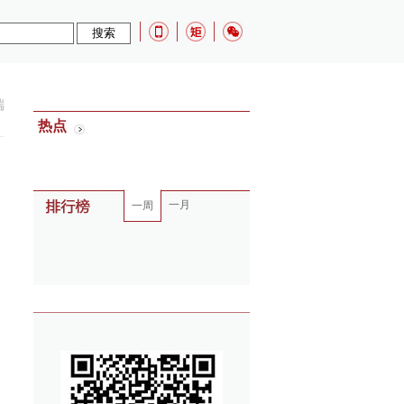
端
热点
一月
一周