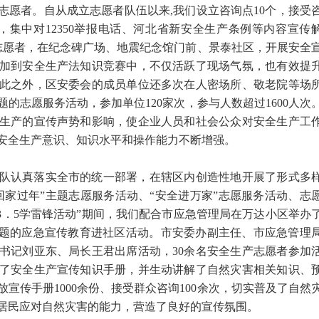
产志愿者。自从成立志愿者队伍以来,我们设立咨询点10个，接受
张，集中对12350举报电话、河北省新安全生产条例等内容宣传
0人次志愿者，在纪念碑广场、地震纪念馆门前、景泰社区，开展安全
加到安全生产法知识竞赛中，不仅活跃了现场气氛，也有效提
此之外，区安委会的成员单位还多次在人密场所、敬老院等场
的志愿服务活动，参加单位120家次，参与人数超过1600人次
生产的宣传声势和影响，使企业人员和社会公众对安全生产工
安全生产意识、知识水平和操作能力不断增强。
队认真落实全市的统一部署，在辖区内创造性地开展了形式多
回家过年”主题志愿服务活动、“安全进万家”志愿服务活动、志
“3．5学雷锋活动”期间，我们配合市应急管理局在万达小区举办
主题的应急宣传教育进社区活动。市安委办副主任、市应急管理
书记刘亚东、局长王君出席活动，30余名安全生产志愿者参加
了安全生产宣传知识手册，并生动讲解了自然灾害相关知识、
宣传手册1000余份、接受群众咨询100余次，切实普及了自然
居民应对自然灾害的能力，营造了良好的宣传氛围。