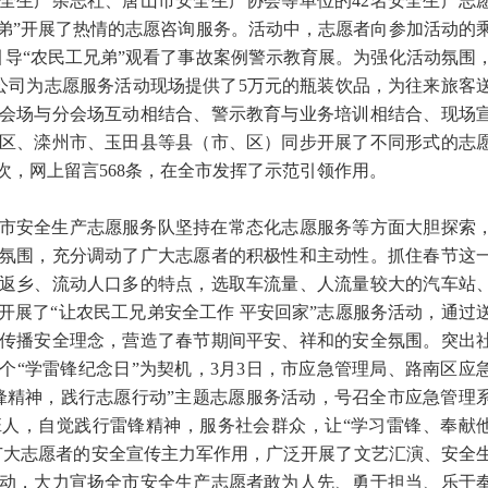
全生产杂志社、唐山市安全生产协会等单位的42名安全生产志
兄弟”开展了热情的志愿咨询服务。活动中，志愿者向参加活动的
引导“农民工兄弟”观看了事故案例警示教育展。为强化活动氛围
限公司为志愿服务活动现场提供了5万元的瓶装饮品，为往来旅客
会场与分会场互动相结合、警示教育与业务培训相结合、现场
区、滦州市、玉田县等县（市、区）同步开展了不同形式的志
次，网上留言568条，在全市发挥了示范引领作用。
市安全生产志愿服务队坚持在常态化志愿服务等方面大胆探索
氛围，充分调动了广大志愿者的积极性和主动性。抓住春节这
返乡、流动人口多的特点，选取车流量、人流量较大的汽车站
开展了“让农民工兄弟安全工作 平安回家”志愿服务活动，通过
传播安全理念，营造了春节期间平安、祥和的安全氛围。突出
个“学雷锋纪念日”为契机，3月3日，市应急管理局、路南区应
锋精神，践行志愿行动”主题志愿服务活动，号召全市应急管理
人，自觉践行雷锋精神，服务社会群众，让“学习雷锋、奉献
广大志愿者的安全宣传主力军作用，广泛开展了文艺汇演、安全
动，大力宣扬全市安全生产志愿者敢为人先、勇于担当、乐于