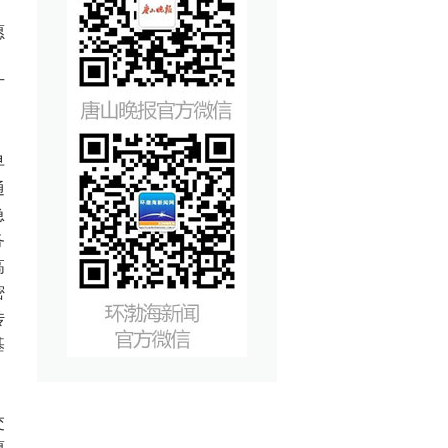
愿
。
广
早
通
急
务
高
密
传
基
交