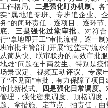
工作格局。
二是强化盯办机制。
各
实“属地
追
专班、专班
追
企业、
务”的闭环责任，逐项目、逐环节
底。
三是强化过堂审批。
对符合
行“拿地即开工”审批流程，逐一制
班审批主管部门开展“过堂式”流
从简从快、联审联办的高效审批服
地难”问题在丰南发生。特别是疫
场景议定、视频互动评议、专家
了“不见面”审批，有力保障了项
审批新模式。
四是强化日常调度。
管理，强化密集调度、顶格调度
题、拿措施、定节点、
拍
责任，由