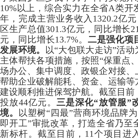
10%以上，综合实力在全省A类
年，完成主营业务收入1320.2亿元
区生产总值301.3亿元，同比增长21
元，同比增长13.7%。
二是强化项
发展环境。
以“大包联大走访”活
主体帮扶各项措施，按照“保重点
场办公、集中调度、政银企对接、
帮助企业破解能耗、资金、运输等
建设顺利推进保驾护航。截至目前
投放44亿元。
三是深化“放管服”
境。
以
塑树
“四
最
”营商环境品牌
即开工”审批改革，打造全省乃至
新标杆。截至目前，11个项目进