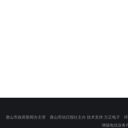
唐山市政府新闻办主管 唐山劳动日报社主办 技术支持:方正电子 环渤海新
增值电信业务许可证