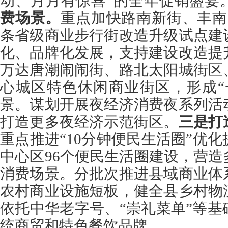
动、月月有惊喜”的全年促销盛宴
费场景。
重点加快路南新街、丰南
条省级商业步行街改造升级试点建
化、品牌化发展，支持建设改造提
万达唐潮闹闹街、路北太阳城街区
心城区特色休闲商业街区，形成“
景。谋划开展夜经济消费夜系列活
打造更多夜经济示范街区。
三是打
重点推进“10分钟便民生活圈”优
中心区96个便民生活圈建设，营
消费场景。分批次推进县域商业体
农村商业设施短板，健全县乡村物
依托中华老字号、“崇礼菜单”等
统商贸和特色餐饮品牌。