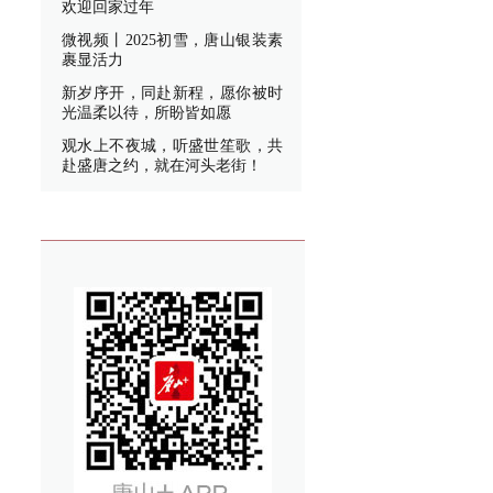
欢迎回家过年
微视频丨2025初雪，唐山银装素
裹显活力
新岁序开，同赴新程，愿你被时
光温柔以待，所盼皆如愿
观水上不夜城，听盛世笙歌，共
赴盛唐之约，就在河头老街！