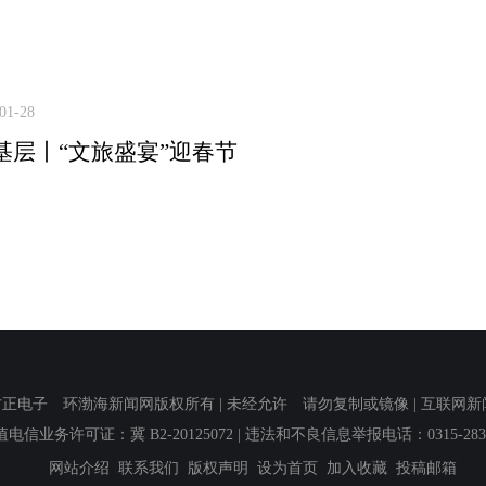
01-28
基层丨“文旅盛宴”迎春节
子 环渤海新闻网版权所有 | 未经允许 请勿复制或镜像 | 互联网新闻信息服
值电信业务许可证：冀 B2-20125072
| 违法和不良信息举报电话：0315-2839
网站介绍
联系我们
版权声明
设为首页
加入收藏
投稿邮箱