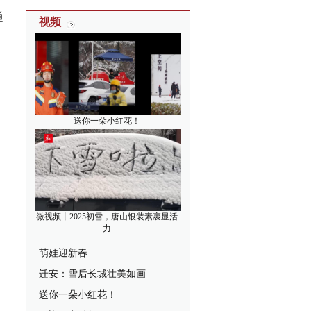
通
视频
送你一朵小红花！
微视频丨2025初雪，唐山银装素裹显活
力
萌娃迎新春
迁安：雪后长城壮美如画
送你一朵小红花！