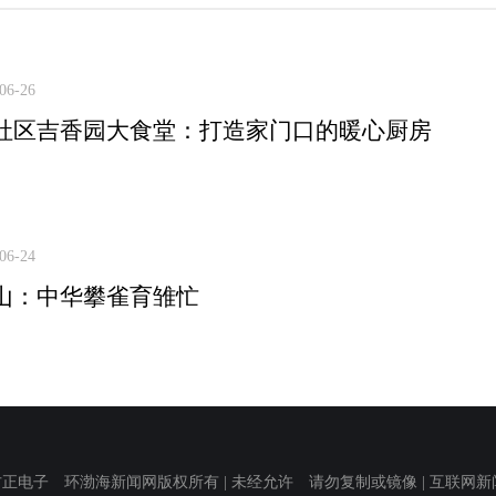
06-26
社区吉香园大食堂：打造家门口的暖心厨房
06-24
山：中华攀雀育雏忙
子 环渤海新闻网版权所有 | 未经允许 请勿复制或镜像 | 互联网新闻信息服