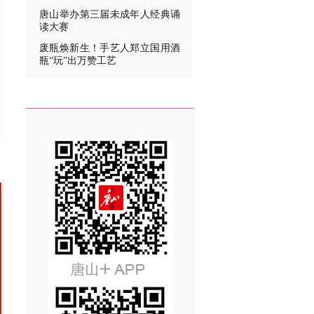
唐山举办第三届未成年人经典诵
读大赛
废瓶焕新生！手艺人郑立国用酒
瓶“玩”出万赞工艺