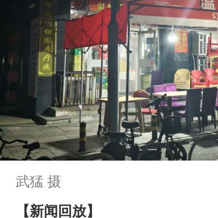
武猛 摄
【新闻回放】