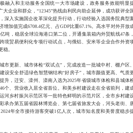
积极融入和主动服务全国统一大市场建设，政务服务效能明显
广大企业和群众，“12345”热线由利民向助企延伸，成功获评全
，深入实施国企改革深化提升行动，行动经验入选国务院典型
增加值完成6708.4亿元、占GDP比重67.1%。高水平对外开放
8.6亿吨，稳居全球沿海港口第二位，开通集装箱内外贸航线47条
家跨境贸易便利化专项行动试点，与俄铝、安米等企业合作外资
更稳。
城市更新、城市体检“双试点”，完成改造一批城中村、棚户区
建设安全舒适绿色智慧钢结构“好房子”，城市颜值更高、气质
提升，迁安、滦州、滦南入选为2025年省级城市体检和县城体
46个、营业收入居全省首位。和美乡村建设走在全省前列，建
唐津运河乡村振兴示范区等一批特色鲜明的示范片区，全市乡村建
彩承办第五届省园林博览会、第七届省旅发大会，河头老街、
2024年全市接待游客突破1亿人次，城市知名度和美誉度稳步