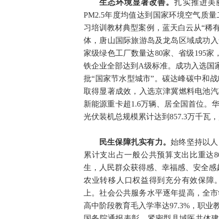
生态环境显著改善。
扎实推进美
PM2.5年度均值达到国家环境空气
习培训教材典型案例，蓝天白云从“稀有
体，唐山国际旅游岛及龙岛区域成功入
家级绿色工厂数量达80家、省级195
铁企业全部达到A级标准。成功入选国
批“国家节水型城市”。碳达峰碳中和
取得显著成效，入选京津冀燃料电池汽
新能源重卡超1.6万辆、居全国首位。
光伏装机总规模累计达到857.3万千瓦，是
民生保障扎实有力。
始终坚持以人
累计支出占一般公共预算支出比重达8
生，人民群众获得感、幸福感、安全感越
农业转移人口权益得到充分有效保障。
上。社会公共服务水平逐年提高，全市学
高中阶段教育毛入学率达97.3%，职
国务院通报表彰，紧密型县域医共体建