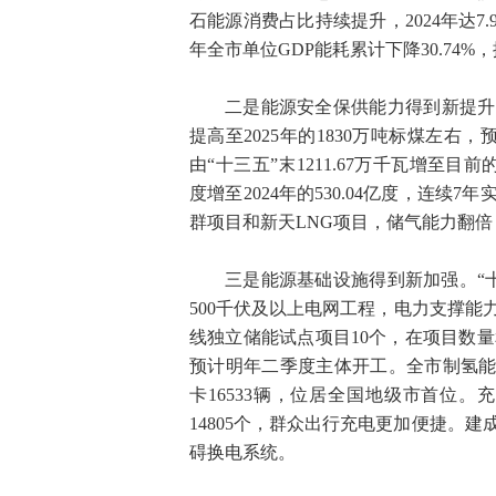
石能源消费占比持续提升，2024年达7.91
年全市单位GDP能耗累计下降30.74%
二是能源安全保供能力得到新提升。
提高至2025年的1830万吨标煤左右
由“十三五”末1211.67万千瓦增至目前的2
度增至2024年的530.04亿度，连
群项目和新天LNG项目，储气能力翻倍，
三是能源基础设施得到新加强。“
500千伏及以上电网工程，电力支撑能
线独立储能试点项目10个，在项目数
预计明年二季度主体开工。全市制氢能力达
卡16533辆，位居全国地级市首位。
14805个，群众出行充电更加便捷。建
碍换电系统。