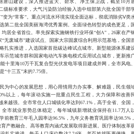
丽唐山建设，深入推进蓝天、碧水、净土保卫战，截至10月
质量二级标准要求，大气污染防治经验入选中组部第六批全国干部
”变为“常客”。重点河流水环境实现全面达标，彻底消除劣Ⅴ类
选第二批全国美丽海湾优秀案例。全面绿色转型的成色更足，
家，均居全省首位。率先探索实施钢铁行业环保“创A”，26家在产
家“无废城市”建设试点、国家大宗固废综合利用示范基地，全国
战略扎实推进，入选国家首批碳达峰试点城市。新型能源体系建
车示范城市群和国家电动汽车换电模式应用试点城市，更新推
华能十里海10万千瓦复合型光伏发电等项目建成并网，全市风电
“十三五”末的7.75倍。
民为中心的发展思想，用心用情用力办实事、解难题，民生领
0%以上，每年滚动实施一批重点民生工程，大力保障和改善
来越强。全市常住人口城镇化率达到67.1%，高于全省、全国
全市就业形势总体稳定，每年城镇新增就业保持在11.7万人
前教育三年毛入园率达96.5%，九年义务教育巩固率达98.5%
业教育产教融合、高等教育内涵式发展取得新进展。医疗体制改革
设扎实推进，每千人口床位数达7.74张，老百姓就医更便捷、