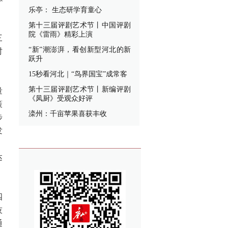
乐亭： 生态研学育童心
第十三届评剧艺术节丨中国评剧
院《雷雨》精彩上演
三
“新”潮澎湃，看创新型河北的新
时
跃升
15秒看河北｜“鸟界国宝”成常客
第十三届评剧艺术节丨新编评剧
量
《凤厨》受观众好评
策
滦州：千亩苹果喜获丰收
步
发
；
达
四
技
通