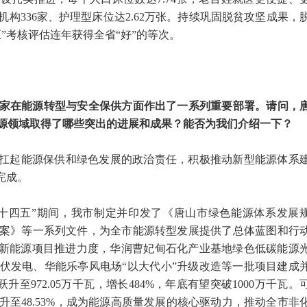
构336家、护理型床位达2.62万张。持续巩固脱贫攻坚成果，
”考核评估连年获得全省“好”的等次。
国家在能源转型与安全保供方面作出了一系列重要部署。请问，
源领域取得了哪些突出的进展和成果？能否为我们介绍一下？
决扛起能源保供和绿色发展的政治责任，积极推动新型能源体系
完成。
十四五”期间，我市制定并印发了《唐山市绿色能源体系发展
案》等一系列文件，为全市能源转型发展提供了总体蓝图和行
大新能源项目推进力度，华润曹妃甸石化产业基地绿色低碳能源
光伏发电、华能乐亭风电场“以大代小”升级改造等一批项目建成
跃升至972.05万千瓦，增长484%，年底有望突破1000万千瓦。
提升至48.53%，成为能源高质量发展的核心驱动力，推动全市非