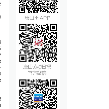
续
、
结
，
显
新
快
全
造
国
全
唐
商