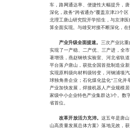
车，路网通达率、便捷性大幅提升，唐
深化，政务“跨省通办”覆盖京津23个
北理工唐山研究院开学招生，与京津医疗
算全面实现。与雄安对接不断深化，在
产业升级全面提速。
三次产业比重由20
实现了一产稳、二产优、三产进，全市
著增强，燕赵钢铁实验室、河北省轨道
平台落户唐山，获批全国首批制造业新
实现原料级向材料级转变，河钢浦项汽
球独角兽企业；石化煤化盐化“三化并
产业加快发展，焊接机器人产业规模居
家级中小企业特色产业集群达3个。数
省首位。
改革开放活力充沛。
这五年是唐山
山高质量发展总体方案》落地见效，获