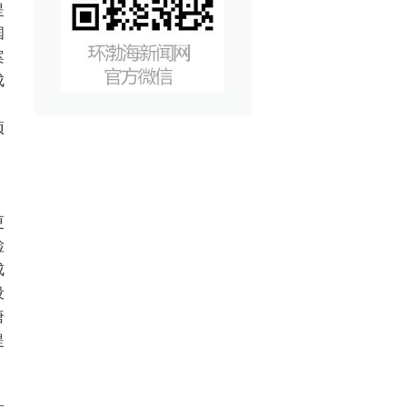
提
国
案
成
，
项
、
更
检
成
设
唐
提