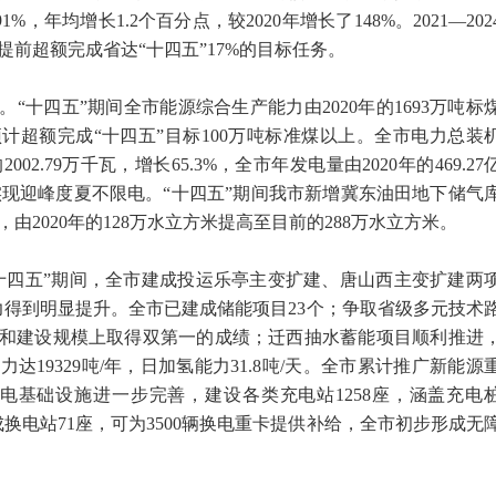
%，年均增长1.2个百分点，较2020年增长了148%。2021—202
，提前超额完成省达“十四五”17%的目标任务。
“十四五”期间全市能源综合生产能力由2020年的1693万吨标
，预计超额完成“十四五”目标100万吨标准煤以上。全市电力总装
002.79万千瓦，增长65.3%，全市年发电量由2020年的469.27
续7年实现迎峰度夏不限电。“十四五”期间我市新增冀东油田地下储气
由2020年的128万水立方米提高至目前的288万水立方米。
十四五”期间，全市建成投运乐亭主变扩建、唐山西主变扩建两
力得到明显提升。全市已建成储能项目23个；争取省级多元技术
量和建设规模上取得双第一的成绩；迁西抽水蓄能项目顺利推进
19329吨/年，日加氢能力31.8吨/天。全市累计推广新能源
充电基础设施进一步完善，建设各类充电站1258座，涵盖充电
成换电站71座，可为3500辆换电重卡提供补给，全市初步形成无