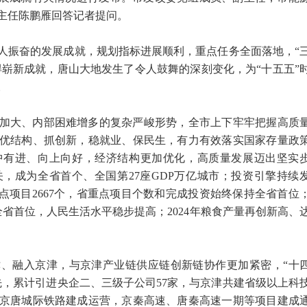
主任陈鹏雁回答记者提问。
人振奋的发展成就，规划指标进展顺利，重点任务全面落地，“
得崭新成就，唐山大地发生了令人鼓舞的深刻变化，为“十五五”
。
加大、内部困难增多的复杂严峻形势，全市上下牢牢把握高质
优结构、抓创新，稳就业、保民生，有力有效落实国家存量政
中有进、向上向好，经济结构更加优化，高质量发展迈出坚实
，成为全省首个、全国第27座GDP万亿城市；投资引擎持续
点项目2667个，省重点项目个数和完成投资始终保持全省首位
居全省首位，人民生活水平稳步提高；2024年粮食产量再创新高、
津、融入京津，与京津产业链供应链创新链协作更加紧密，“十
先，累计引进央企二、三级子公司57家，与京津共建省级以上科
，京唐城际铁路建成运营，京秦高速、唐秦高速一期等项目建成