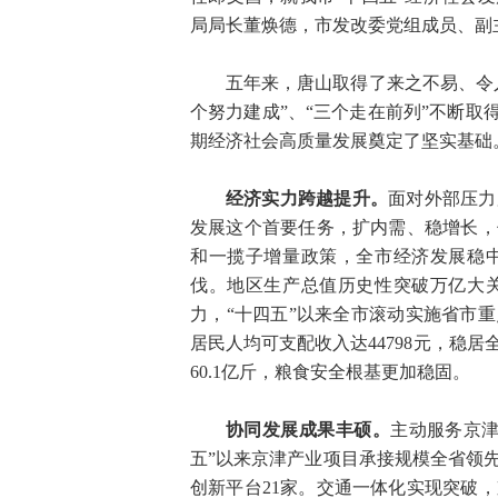
局局长董焕德，市发改委党组成员、副
五年来，唐山取得了来之不易、令
个努力建成”、“三个走在前列”不断取
期经济社会高质量发展奠定了坚实基础
经济实力跨越提升。
面对外部压力
发展这个首要任务，扩内需、稳增长，
和一揽子增量政策，全市经济发展稳
伐。地区生产总值历史性突破万亿大关
力，“十四五”以来全市滚动实施省市重
居民人均可支配收入达44798元，稳
60.1亿斤，粮食安全根基更加稳固。
协同发展成果丰硕。
主动服务京
五”以来京津产业项目承接规模全省领
创新平台21家。交通一体化实现突破