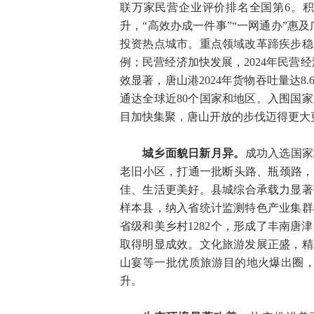
联万家民营企业评价排名全国第6。
升，“高效办成一件事”“一网通办”惠及
投资热点城市。重点领域改革蹄疾步稳
例；民营经济加快发展，2024年民营经济
效显著，唐山港2024年货物吞吐量达
通达全球近80个国家和地区。入围国
目加快集聚，唐山开放的步伐迈得更大
城乡面貌日新月异。
成功入选国家
老旧小区，打通一批断头路、瓶颈路，
佳、生活更美好。县城综合承载力显著
样本县，纳入省统计监测特色产业集群
省级和美乡村1282个，形成了丰南
取得明显成效。文化旅游发展正盛，精
山宴等一批优质旅游目的地火爆出圈，
升。