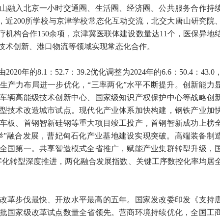
山融入北京一小时交通圈、生活圈、经济圈。公共服务合作持
区，近200所学校与京津学校常态化互动交流，北交大唐山研究院
机构合作150余项，京津冀医联体建设数量达11个，医保异地
技术创新、港口物流等领域实现常态化合作。
20年的8.1：52.7：39.2优化调整为2024年的6.6：50.4：43.0
生产力布局进一步优化，“三率两化”水平不断提升。创新能力
车辆高能级技术创新中心、国家级知识产权保护中心等战略创
型技术改造城市试点。现代化产业体系加快构建，钢铁产业加
车板、首钢智新硅钢等重大项目竣工投产，首钢智新成功上榜
举”融合发展，曹妃甸石化产业基地建设实现突破。高端装备制
全国第一。共享智造模式全省推广，赋能产业集群转型升级，
字化转型深度推进，两化融合发展指数、关键工序数控化率均居
改革步伐最快、开放水平最高的五年。国家发改委印发《支持
批国家级改革试点数量全省领先。营商环境持续优化，全国工