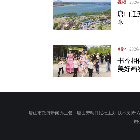
视频
2026-
唐山迁
来
图说
2026-
书香相
美好画
唐山市政府新闻办主管 唐山劳动日报社主办 技术支持:方正电
增