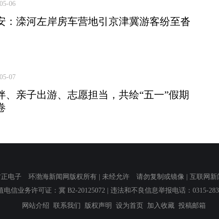
05-06
安：滦河左岸房车营地引京津冀游客纷至沓
05-07
伴、亲子出游、志愿担当，共绘“五一”假期
卷
子 环渤海新闻网版权所有 | 未经允许 请勿复制或镜像 | 互联网新闻信息服
值电信业务许可证：冀 B2-20125072
| 违法和不良信息举报电话：0315-2839
网站介绍
联系我们
版权声明
设为首页
加入收藏
投稿邮箱