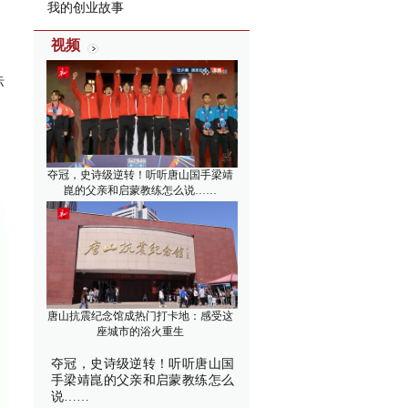
我的创业故事
视频
标
，
夺冠，史诗级逆转！听听唐山国手梁靖
崑的父亲和启蒙教练怎么说……
唐山抗震纪念馆成热门打卡地：感受这
座城市的浴火重生
夺冠，史诗级逆转！听听唐山国
手梁靖崑的父亲和启蒙教练怎么
说……