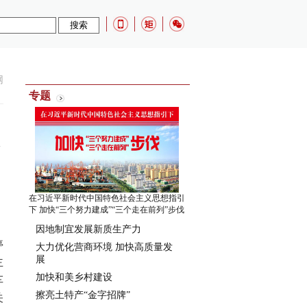
网
专题
在习近平新时代中国特色社会主义思想指引
下 加快“三个努力建成”“三个走在前列”步伐
因地制宜发展新质生产力
停
大力优化营商环境 加快高质量发
展
主
加快和美乡村建设
车
擦亮土特产“金字招牌”
关