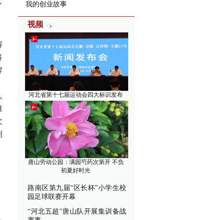
我的创业故事
了
视频
解
将
牌
，
人
河北省第十七届运动会四大标识发布
难
次
到
唐山劳动公园：满园芍药次第开 不负
初夏好时光
路南区第九届“区长杯”小学生校
园足球联赛开幕
“河北五超”唐山队开展集训备战