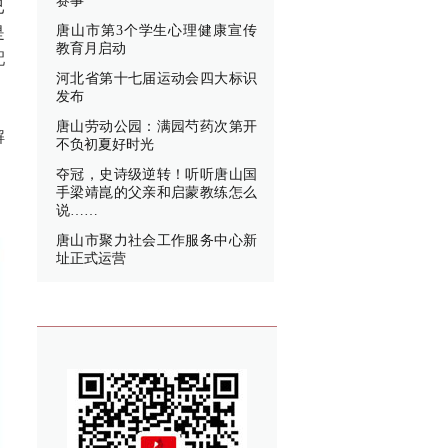
赛事
已
唐山市第3个学生心理健康宣传
是
教育月启动
配
河北省第十七届运动会四大标识
发布
唐山劳动公园：满园芍药次第开
解
不负初夏好时光
夺冠，史诗级逆转！听听唐山国
手梁靖崑的父亲和启蒙教练怎么
说……
唐山市聚力社会工作服务中心新
址正式运营