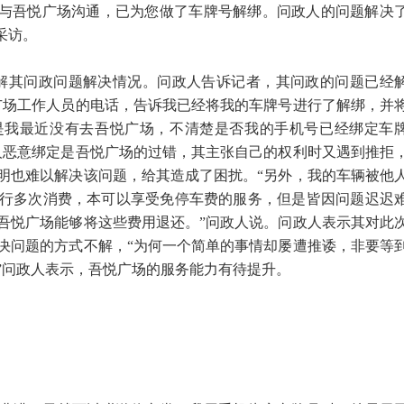
经与吾悦广场沟通，已为您做了车牌号解绑。问政人的问题解决
采访。
了解其问政问题解决情况。问政人告诉记者，其问政的问题已经
广场工作人员的电话，告诉我已经将我的车牌号进行了解绑，并
是我最近没有去吾悦广场，不清楚是否我的手机号已经绑定
车
人恶意绑定是吾悦广场的过错，其主张自己的权利时又遇到推拒
明也难以解决该问题，给其造成了困扰。“另外，我的车辆被他
行多次消费，本可以享受免停车费的服务，但是皆因问题迟迟
吾悦广场能够将这些费用退还。”问政人说。问政人表示其对此
决问题的方式不解，“为何一个简单的事情却屡遭推诿，非要等
”问政人表示，吾悦广场的服务能力有待提升。