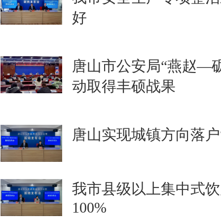
好
唐山市公安局“燕赵—砺
动取得丰硕战果
唐山实现城镇方向落户
我市县级以上集中式饮
100%